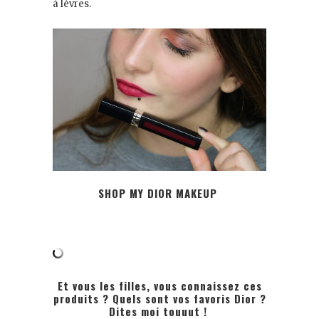
à lèvres.
SHOP MY DIOR MAKEUP
Et vous les filles, vous connaissez ces
produits ? Quels sont vos favoris Dior ?
Dites moi touuut !