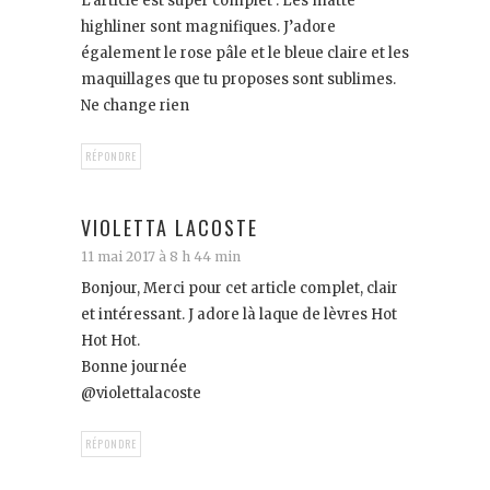
L’article est super complet . Les matte
highliner sont magnifiques. J’adore
également le rose pâle et le bleue claire et les
maquillages que tu proposes sont sublimes.
Ne change rien
RÉPONDRE
VIOLETTA LACOSTE
11 mai 2017 à 8 h 44 min
Bonjour, Merci pour cet article complet, clair
et intéressant. J adore là laque de lèvres Hot
Hot Hot.
Bonne journée
@violettalacoste
RÉPONDRE