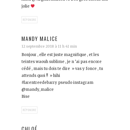
jolie
RÉPONDRE
MANDY MALICE
12 septembre 2018 à 11 h 41 min
Bonjour , elle est juste magnifique , et les
teintes waouh sublime , je n ‘ai pas encore
cédé , mais tu dois te dire » vas y fonce , tu
attends quoi !! » hihi
#larentreedebarry pseudo instagram
@mandy_malice
Bise
RÉPONDRE
CHLOÉ