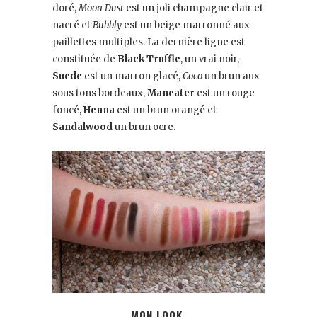
doré,
Moon Dust
est un joli champagne clair et
nacré et
Bubbly
est un beige marronné aux
paillettes multiples. La dernière ligne est
constituée de
Black Truffle
, un vrai noir,
Suede
est un marron glacé,
Coco
un brun aux
sous tons bordeaux,
Maneater
est un rouge
foncé,
Henna
est un brun orangé et
Sandalwood
un brun ocre.
MON LOOK